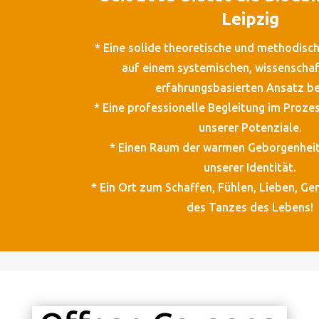
Leipzig
* Eine solide theoretische und methodisch
auf einem systemischen, wissenschaf
erfahrungsbasierten Ansatz be
* Eine professionelle Begleitung im Proze
unserer Potenziale.
* Einen Raum der warmen Geborgenheit
unserer Identität.
* Ein Ort zum Schaffen, Fühlen, Lieben, Ge
des Tanzes des Lebens!