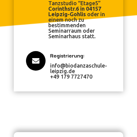
Tanzstudio “Etage5”
Corinthstr.6 in 04157
Leipzig-Gohlis
oder in
einem noch zu
bestimmenden
Seminarraum oder
Seminarhaus statt.
Registrierung:

info@biodanzaschule-
leipzig.de
+49 179 7727470