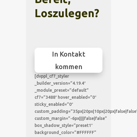
Loszulegen?
In Kontakt
kommen
[dvppl_cf7_styler
_builder_version=”4.19.4″
_module_preset=”default”
cf7=”3488″ hover_enabled=”0″
sticky_enabled=”0″
custom_padding=”35px|20px|10px|20px|false|false
custom_margin=”-6px||||false|false”
box_shadow_style=”preset1″
background_color=”#FFFFFF”